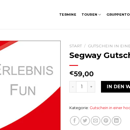
TERMINE
TOUREN
GRUPPENTO
START
/
GUTSCHEIN IN EI
Segway Gutsch
59,00
€
Segway Gutschein 59 Euro
IN DEN 
Kategorie:
Gutschein in einer h