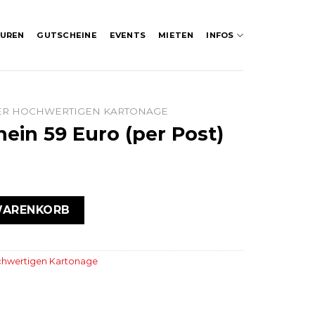
UREN
GUTSCHEINE
EVENTS
MIETEN
INFOS
NER HOCHWERTIGEN KARTONAGE
ein 59 Euro (per Post)
 (per Post) Menge
WARENKORB
ochwertigen Kartonage