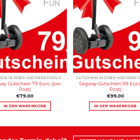
GUTSCHEIN IN EINER HOCHWERTIGEN KARTONAGE
ay Gutschein 79 Euro (per
Segway Gutschein 99 Euro
Post)
Post)
€
79,00
€
99,00
IN DEN WARENKORB
IN DEN WARENKORB