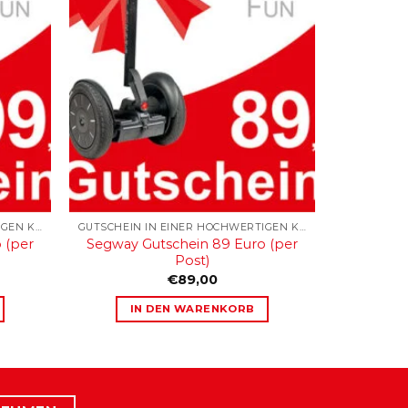
GUTSCHEIN IN EINER HOCHWERTIGEN KARTONAGE
GUTSCHEIN IN EINER HOCHWERTIGEN KARTONAGE
 (per
Segway Gutschein 89 Euro (per
Post)
€
89,00
IN DEN WARENKORB